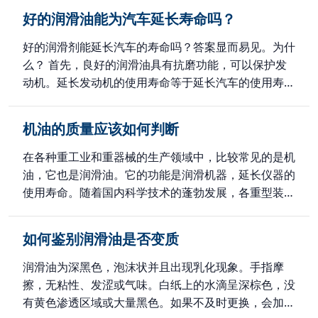
好的润滑油能为汽车延长寿命吗？
好的润滑剂能延长汽车的寿命吗？答案显而易见。为什
么？ 首先，良好的润滑油具有抗磨功能，可以保护发
动机。延长发动机的使用寿命等于延长汽车的使用寿
命。 其次，良好的润滑油具有防高温的功能，可以防
止汽车自燃、温度过高时汽车运行中出现问题、发动机
机油的质量应该如何判断
内部发红发热，防止汽车磨损加剧。 第三，良好的润
滑油可以在冬季或夏季顺利启动。如果在冬季不能顺利
在各种重工业和重器械的生产领域中，比较常见的是机
起动，将对发动机产生严重影响。 第四，在慢速带车
油，它也是润滑油。它的功能是润滑机器，延长仪器的
时，如果不添加好的润滑油，发动机机油可能无法充分
使用寿命。随着国内科学技术的蓬勃发展，各重型装备
燃烧，导致汽油的过度浪费。汽油燃烧不足会对发动机
行业对润滑油的产品质量和产品需求不断增加。那么，
产生一定影响，导致车辆寿命缩短。
在各种应用中，如何判断发动机机油的质量呢？下面请
如何鉴别润滑油是否变质
听润滑油厂家的详细介绍。 众所周知，发动机机油的
种类很多，但好的机油有利于设备的运行质量。以下是
润滑油为深黑色，泡沫状并且出现乳化现象。手指摩
判断其质量的简单方法。我希望它能有所帮助。 1、
擦，无粘性、发涩或气味。白纸上的水滴呈深棕色，没
粘度检测 将符合质量标准的润滑油放入试管内，用软
有黄色渗透区域或大量黑色。如果不及时更换，会加速
木塞和蜡密封，不要填充，并留出约5mm高的空间。