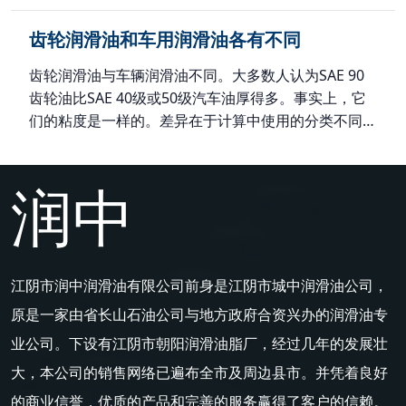
零件的磨损，影响使用寿命，甚至会发生安全事故。因
将要测试的试管放入另一个试管中。所用试管的规格和
此，定期检查润滑油是否变质，及时更换尤为重要。
齿轮润滑油和车用润滑油各有不同
含油量应与先前试管的规格和含油量相同。还应使用软
下面介绍几种简单的识别方法： （1） 油流观测法 取
木塞和蜡密封。同时，将两根试管倒置，观察气泡的上
两个量杯，一个装有待检润滑油，另一个放在桌面上。
齿轮润滑油与车辆润滑油不同。大多数人认为SAE 90
升速度。如果上升速度超过标准气泡，则该油的粘度较
将装满润滑油的量杯提离桌面30-40cm，倾斜，使润滑
齿轮油比SAE 40级或50级汽车油厚得多。事实上，它
低。相反，粘度很高。 2、 润滑性能试验 润滑油的润
油缓慢流入空杯，观察其流动情况。质量好的润滑油应
们的粘度是一样的。差异在于计算中使用的分类不同。
滑性能与其粘度有关。一般来说，无粘度或粘度降低意
流动细长、均匀、连续。如果机油流得忽快忽慢，有时
前者采用SAE齿轮润滑油分类计算，后者采用SAE发动
味着其润滑性能变差。润滑性能降低后，附着力或附着
会有大块机油流下来，则表明润滑油变质。 （2） 手
机润滑油分类计算。另一个主要区别是它们是用不同的
力会相应恶化，无法形成足够强度的油膜，无法发挥良
润中
捻 在拇指和食指之间扭转润滑油并反复研磨。更好的
添加剂生产的。 车辆润滑油需要能抵抗汽油或柴油燃
好的润滑作用。其性能测试：将沾有润滑油的拇指和食
润滑油手感润滑，磨损碎屑少，无摩擦。如果感觉手指
烧产生的化学副产物，并应添加洗涤剂和分散剂等添加
指相互摩擦，如有粘稠感。可以得出结论，它具有更好
之间有较大的摩擦感，如砂粒，则表明润滑油中有许多
剂。由于内燃机配备油泵，轴承采用流体动力润滑膜进
的润滑性能。如果有发涩的感觉，可以断定它已经失去
杂质，不能再次使用。应更换新的润滑油。 （3） 照
行润滑，因此发动机不需要齿轮润滑油中使用的极压添
了应有的润滑性能。 总之，在选择润滑油时，我们需
明方法 在晴天，用螺丝刀将润滑油向上提起，与水平
加剂。 发动机润滑油和齿轮润滑油都含有抗磨添加
江阴市润中润滑油有限公司前身是江阴市城中润滑油公司，
要擦亮眼睛，仔细选择有质量保证的润滑油制造商，尽
面成45度角，与阳光对比，观察油滴，然后在光线
剂，需要起到润滑、冷却和保护部件的作用。齿轮润滑
原是一家由省长山石油公司与地方政府合资兴办的润滑油专
量避免购买假冒伪劣产品。应仔细检查其粘度试验和润
下，可以清楚地看到润滑油中没有磨损碎屑。它可以继
油压力大，有形成边界润滑的趋势。在这种情况下，两
滑性能试验。
续发挥作用。如果磨损碎屑过多，更换润滑油。 （4）
业公司。下设有江阴市朝阳润滑油脂厂，经过几年的发展壮
个摩擦表面之间不会出现完整的液体润滑膜。例如，轿
油滴示踪法 取一张干净的白色滤纸，在滤纸上滴几滴
车和卡车差速器都有环形和小齿轮准双曲面齿轮组。准
大，本公司的销售网络已遍布全市及周边县市。并凭着良好
油。润滑油泄漏后，如果表面有黑色粉末，手感有涩
双曲面齿轮组可导致边界润滑、压力作用和滑动作用，
的商业信誉，优质的产品和完善的服务赢得了客户的信赖。