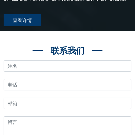
味，说明润滑油中有很多杂质。良好的润滑油无粉末，
从而去除齿轮中的大部分润滑油。为了抵抗恶劣环境，
手感干燥光滑，有黄色痕迹。
润滑油中应添加极压添加剂。Top 1润滑油在其齿轮润
滑油中添加了极压添加剂，以减少磨损并延长齿轮和轴
查看详情
承的使用寿命。 由于动力传动系统的许多部件由铁质
材料制成，因此需要润滑油来防止铁质部件的腐蚀和其
他材料的可能腐蚀。腐蚀和腐蚀问题（在变速箱系统
联系我们
中）不像在发动机中那样常见。 动力传动系统中齿轮
组的许多小而复杂的部件会产生很大的噪声，并可能承
受冲击载荷。齿轮润滑油的粘度和极压公式将降低齿轮
的噪音，并消散冲击载荷。 齿轮组的旋转也经常导致
润滑油产生泡沫。如果齿轮润滑剂形成泡沫，由于润滑
油中的悬浮空气是可压缩的，因此承载能力将大大降
低。例如，当齿相互接触时，捕获的气泡将被压缩，导
致隔离膜的厚度变薄。相反，减薄隔离膜的厚度将使齿
间直接接触金属并加速磨损。齿轮润滑油需要能够驱散
夹带的空气，以确保形成足够厚的润滑膜，并防止齿轮
接触磨损。